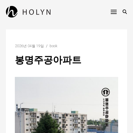
Skip
to
content
H
O
L
Y
2026년 04월 19일
book
N
봉명주공아파트
P
u
b
l
i
s
h